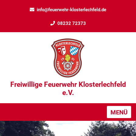
info@feuerwehr-klosterlechfeld.de
08232 72373
Freiwillige Feuerwehr Klosterlechfeld
e.V.
MENÜ